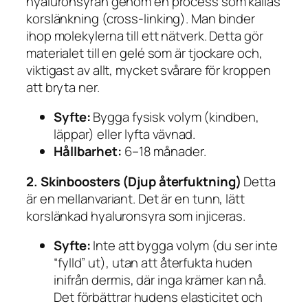
hyaluronsyran genom en process som kallas
korslänkning
(cross-linking). Man binder
ihop molekylerna till ett nätverk. Detta gör
materialet till en gelé som är tjockare och,
viktigast av allt, mycket svårare för kroppen
att bryta ner.
Syfte:
Bygga fysisk volym (kindben,
läppar) eller lyfta vävnad.
Hållbarhet:
6–18 månader.
2. Skinboosters (Djup återfuktning)
Detta
är en mellanvariant. Det är en tunn, lätt
korslänkad hyaluronsyra som injiceras.
Syfte:
Inte att bygga volym (du ser inte
“fylld” ut), utan att återfukta huden
inifrån
dermis, där inga krämer kan nå.
Det förbättrar hudens elasticitet och