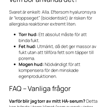
Svaret är enkelt: Alla. Eftersom hyaluronsyra
är “kroppseget” (bioidentiskt) är risken för
allergiska reaktioner extremt liten.
Torr hud:
Ett absolut måste för att
binda fukt.
Fet hud:
Utmärkt, då det ger massor av
fukt utan att tillföra fett som täpper till
porerna.
Mogen hud:
Nödvändigt för att
kompensera för den minskade
egenproduktionen.
FAQ – Vanliga frågor
Varför blir jag torr av mitt HA-serum?
Detta
kan hända i torra klimat (som svensk vinter