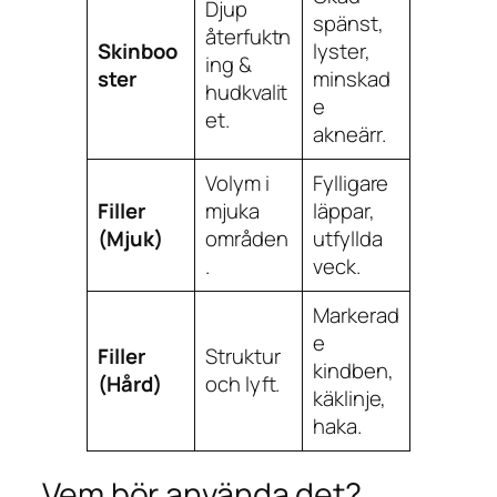
Djup
spänst,
återfuktn
Skinboo
lyster,
ing &
ster
minskad
hudkvalit
e
et.
akneärr.
Volym i
Fylligare
Filler
mjuka
läppar,
(Mjuk)
områden
utfyllda
.
veck.
Markerad
e
Filler
Struktur
kindben,
(Hård)
och lyft.
käklinje,
haka.
Vem bör använda det?