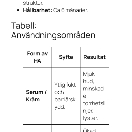
struktur.
Hållbarhet:
Ca 6 månader.
Tabell:
Användningsområden
Form av
Syfte
Resultat
HA
Mjuk
hud,
Ytlig fukt
minskad
Serum /
och
e
Kräm
barriärsk
torrhetsli
ydd.
njer,
lyster.
Ökad