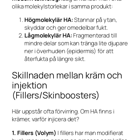
olika molekylstorlekar i samma produkt:
Högmolekylär HA:
Stannar på ytan,
skyddar och ger omedelbar fukt.
Lågmolekylär HA:
Fragmenterad till
mindre delar som kan tränga lite djupare
ner i överhuden (epidermis) för att
återfukta på längre sikt.
Skillnaden mellan kräm och
injektion
(Fillers/Skinboosters)
Här uppstår ofta förvirring. Om HA finns i
krämer, varför injicera det?
1. Fillers (Volym)
I fillers har man modifierat