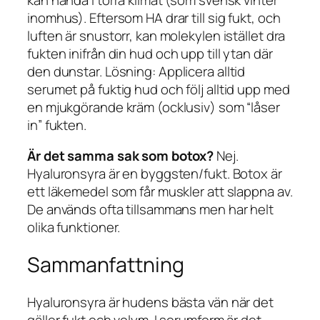
inomhus). Eftersom HA drar till sig fukt, och
luften är snustorr, kan molekylen istället dra
fukten
inifrån
din hud och upp till ytan där
den dunstar.
Lösning:
Applicera alltid
serumet på
fuktig
hud och följ
alltid
upp med
en mjukgörande kräm (ocklusiv) som “låser
in” fukten.
Är det samma sak som botox?
Nej.
Hyaluronsyra är en byggsten/fukt. Botox är
ett läkemedel som får muskler att slappna av.
De används ofta tillsammans men har helt
olika funktioner.
Sammanfattning
Hyaluronsyra är hudens bästa vän när det
gäller fukt och volym. I serumform är det