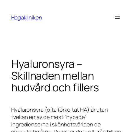
Skip
to
Hagakliniken
content
Hyaluronsyra –
Skillnaden mellan
hudvård och fillers
Hyaluronsyra (ofta förkortat HA) är utan
tvekan en av de mest “hypade”
ingredienserna i skönhetsvärlden de
senaste tio åren. Du hittar det i allt från billiga