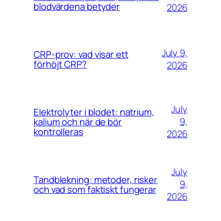
blodvärdena betyder
2026
July 9,
CRP-prov: vad visar ett
förhöjt CRP?
2026
July
Elektrolyter i blodet: natrium,
9,
kalium och när de bör
kontrolleras
2026
July
Tandblekning: metoder, risker
9,
och vad som faktiskt fungerar
2026