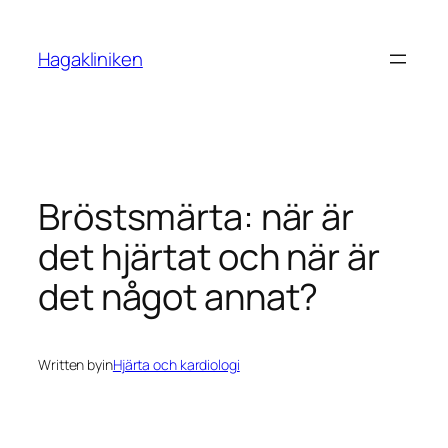
Skip
to
Hagakliniken
content
Bröstsmärta: när är
det hjärtat och när är
det något annat?
Written by
in
Hjärta och kardiologi