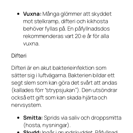
Vuxna:
Många glömmer att skyddet
mot stelkramp, difteri och kikhosta
behöver fyllas på. En påfyllnadsdos
rekommenderas vart 20:e år för alla
vuxna.
Difteri
Difteri är en akut bakterieinfektion som
sätter sig i luftvägarna. Bakterien bildar ett
segt slem som kan göra det svårt att andas
(kallades förr “strypsjukan”). Den utsöndrar
också ett gift som kan skada hjärta och
nervsystem.
Smitta:
Sprids via saliv och droppsmitta
(hosta, nysningar).
Skydd:
Ingår i grundskyddet. Påfyllnad