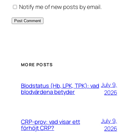
Notify me of new posts by email.
MORE POSTS
July 9,
Blodstatus (Hb, LPK, TPK): vad
blodvärdena betyder
2026
July 9,
CRP-prov: vad visar ett
förhöjt CRP?
2026