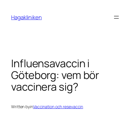
Skip
to
Hagakliniken
content
Influensavaccin i
Göteborg: vem bör
vaccinera sig?
Written by
in
Vaccination och resevaccin