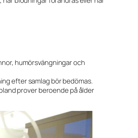
när blödningar förändras eller när
hinnor, humörsvängningar och
ning efter samlag bör bedömas.
bland prover beroende på ålder