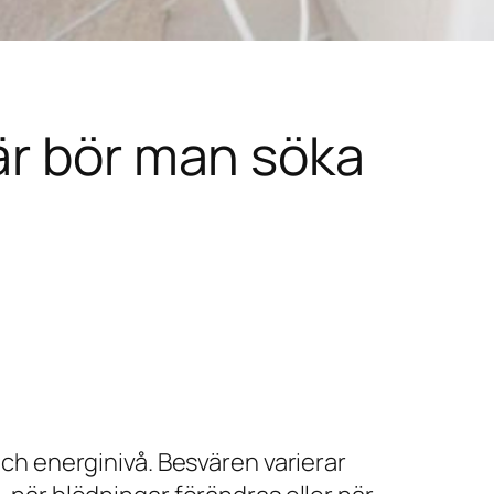
är bör man söka
ch energinivå. Besvären varierar