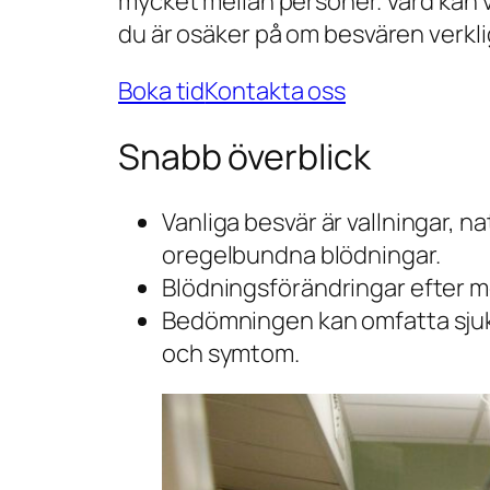
mycket mellan personer. Vård kan v
du är osäker på om besvären verkl
Boka tid
Kontakta oss
Snabb överblick
Vanliga besvär är vallningar, 
oregelbundna blödningar.
Blödningsförändringar efter m
Bedömningen kan omfatta sjuk
och symtom.