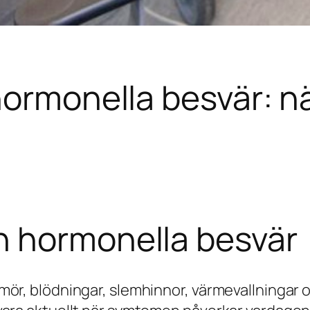
hormonella besvär: n
h hormonella besvär
ör, blödningar, slemhinnor, värmevallningar o