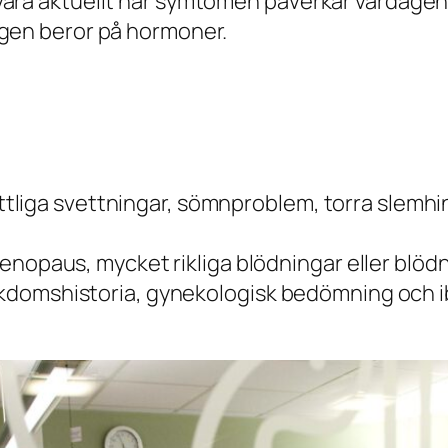
ara aktuellt när symtomen påverkar vardagen, 
igen beror på hormoner.
nattliga svettningar, sömnproblem, torra slem
enopaus, mycket rikliga blödningar eller blöd
domshistoria, gynekologisk bedömning och i