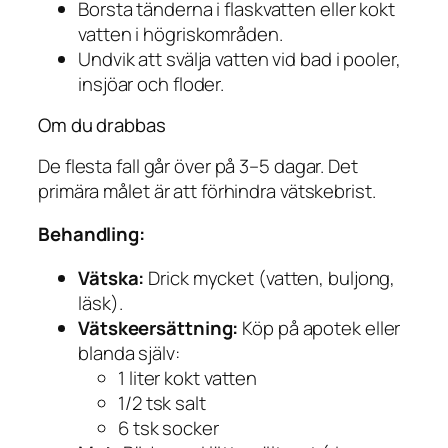
Borsta tänderna i flaskvatten eller kokt
vatten i högriskområden.
Undvik att svälja vatten vid bad i pooler,
insjöar och floder.
Om du drabbas
De flesta fall går över på 3–5 dagar. Det
primära målet är att förhindra vätskebrist.
Behandling:
Vätska:
Drick mycket (vatten, buljong,
läsk).
Vätskeersättning:
Köp på apotek eller
blanda själv:
1 liter kokt vatten
1/2 tsk salt
6 tsk socker