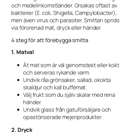
och medelinkomstländer. Orsakas oftast av
bakterier (
E. coli
,
Shigella
,
Campylobacter
),
men även virus och parasiter. Smittan sprids
via förorenad mat, dryck eller händer.
4 steg för att förebygga smitta
1. Matval
Ät mat som är väl genomstekt eller kokt
och serveras rykande varm.
Undvik råa grönsaker, sallad, okokta
skaldjur och kall buffémat.
Välj frukt som du själv skalar med rena
händer.
Undvik glass från gatuförsäljare och
opastöriserade mejeriprodukter.
2. Dryck