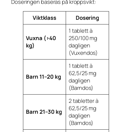
Doseringen baseras på kroppsvikt:
Viktklass
Dosering
1 tablett à
Vuxna (>40
250/100 mg
kg)
dagligen
(Vuxendos)
1 tablett à
62,5/25 mg
Barn 11–20 kg
dagligen
(Barndos)
2 tabletter à
62,5/25 mg
Barn 21–30 kg
dagligen
(Barndos)