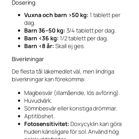
Dosering
Vuxna och barn >50 kg:
1 tablett per
dag.
Barn 36–50 kg:
3/4 tablett per dag.
Barn <36 kg:
1/2 tablett per dag.
Barn <8 år:
Skall ej ges.
Biverkningar
De flesta tål läkemedlet väl, men lindriga
biverkningar kan förekomma:
Magbesvär (illamående, lös avföring).
Huvudvärk.
Sömnbesvär eller konstiga drömmar.
Aptitlöshet.
Fotosensitivitet:
Doxycyklin kan göra
huden känsligare för sol. Använd hög