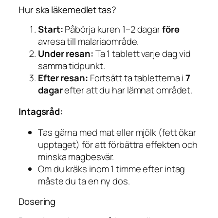
Hur ska läkemedlet tas?
Start:
Påbörja kuren 1–2 dagar
före
avresa till malariaområde.
Under resan:
Ta 1 tablett varje dag vid
samma tidpunkt.
Efter resan:
Fortsätt ta tabletterna i
7
dagar
efter att du har lämnat området.
Intagsråd:
Tas gärna med mat eller mjölk (fett ökar
upptaget) för att förbättra effekten och
minska magbesvär.
Om du kräks inom 1 timme efter intag
måste du ta en ny dos.
Dosering