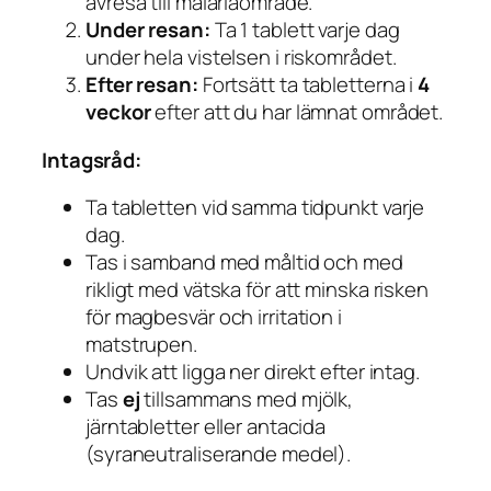
avresa till malariaområde.
Under resan:
Ta 1 tablett varje dag
under hela vistelsen i riskområdet.
Efter resan:
Fortsätt ta tabletterna i
4
veckor
efter att du har lämnat området.
Intagsråd:
Ta tabletten vid samma tidpunkt varje
dag.
Tas i samband med måltid och med
rikligt med vätska för att minska risken
för magbesvär och irritation i
matstrupen.
Undvik att ligga ner direkt efter intag.
Tas
ej
tillsammans med mjölk,
järntabletter eller antacida
(syraneutraliserande medel).