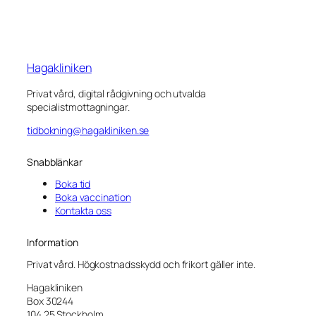
Hagakliniken
Privat vård, digital rådgivning och utvalda
specialistmottagningar.
tidbokning@hagakliniken.se
Snabblänkar
Boka tid
Boka vaccination
Kontakta oss
Information
Privat vård. Högkostnadsskydd och frikort gäller inte.
Hagakliniken
Box 30244
104 25 Stockholm