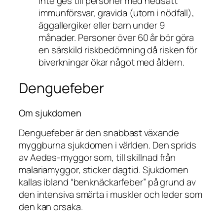
inte ges till personer med nedsatt
immunförsvar, gravida (utom i nödfall),
äggallergiker eller barn under 9
månader. Personer över 60 år bör göra
en särskild riskbedömning då risken för
biverkningar ökar något med åldern.
Denguefeber
Om sjukdomen
Denguefeber är den snabbast växande
myggburna sjukdomen i världen. Den sprids
av
Aedes
-myggor som, till skillnad från
malariamyggor, sticker dagtid. Sjukdomen
kallas ibland “benknäckarfeber” på grund av
den intensiva smärta i muskler och leder som
den kan orsaka.