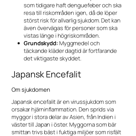
som
tidigare haft denguefeber
och ska
resa till riskområden igen, då de löper
störst risk för allvarlig sjukdom. Det kan
även övervägas för personer som ska
vistas länge i högriskområden.
Grundskydd:
Myggmedel och
täckande kläder dagtid är fortfarande
det viktigaste skyddet.
Japansk Encefalit
Om sjukdomen
Japansk encefalit är en virussjukdom som
orsakar hjärninflammation. Den sprids via
myggor i stora delar av Asien, från Indien i
väster till Japan i öster. Myggorna som bär
smittan trivs bäst i fuktiga miljöer som risfält