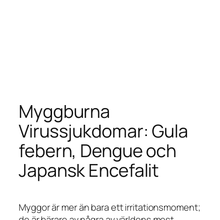
Myggburna
Virussjukdomar: Gula
febern, Dengue och
Japansk Encefalit
Myggor är mer än bara ett irritationsmoment;
de är bärare av några av världens mest