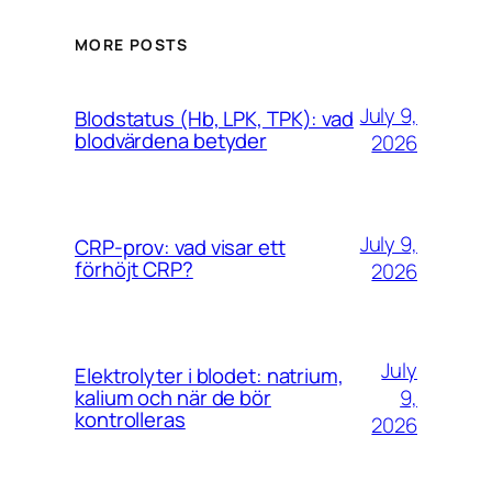
MORE POSTS
July 9,
Blodstatus (Hb, LPK, TPK): vad
blodvärdena betyder
2026
July 9,
CRP-prov: vad visar ett
förhöjt CRP?
2026
July
Elektrolyter i blodet: natrium,
9,
kalium och när de bör
kontrolleras
2026