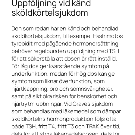
Uppföljning vid känd
sköldkörtelsjukdom
Den som redan har en känd och behandlad
sköldkörtelsjukdom, till exempel Hashimotos
tyreoidit med pågående hormonersättning,
behöver regelbunden uppföljning med TSH
för att säkerställa att dosen är rätt inställd.
För låg dos ger kvarstående symtom på
underfunktion, medan för hög dos kan ge
symtom som liknar överfunktion, som
hjärtklappning, oro och sömnsvårigheter,
samt på sikt öka risken för benskörhet och
hjärtrytmrubbningar. Vid Graves sjukdom
som behandlas med läkemedel som dämpar
sköldkörtelns hormonproduktion följs ofta
både TSH, fritt T4, fritt T3 och TRAK över tid,
dels för att styra läkemedelsdosen, dels för