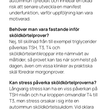
autoimmun tyreoidit och innebär en ökad
risk att senare utveckla en manifest
underfunktion, varför uppföljning kan vara
motiverad.
Behöver man vara fastande inför
sköldkörtelprover?
Nej, till skillnad från till exempel triglycerider
påverkas TSH, T3, T4 och
sköldkörtelantikroppar inte nämnvärt av
måltider, så provet kan tas när som helst på
dagen, även om vissa kliniker av praktiska
skäl föredrar morgonprover.
Kan stress påverka sköldkörtelproverna?
Långvarig stress kan ha en viss påverkan på
TSH-nivån och hur kroppen omvandlar T4 till
T3, men stress orsakar i sig inte en
autoimmun sköldkörtelsjukdom. Vid oklara