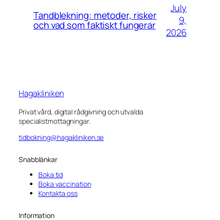
July
Tandblekning: metoder, risker
9,
och vad som faktiskt fungerar
2026
Hagakliniken
Privat vård, digital rådgivning och utvalda
specialistmottagningar.
tidbokning@hagakliniken.se
Snabblänkar
Boka tid
Boka vaccination
Kontakta oss
Information