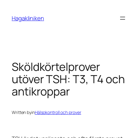
Skip
to
Hagakliniken
content
Sköldkörtelprover
utöver TSH: T3, T4 och
antikroppar
Written by
in
Hälsokontroll och prover