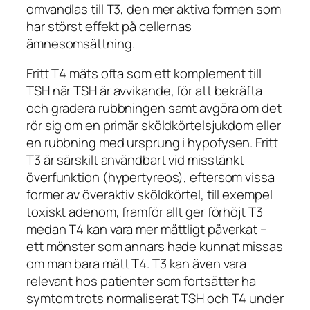
omvandlas till T3, den mer aktiva formen som
har störst effekt på cellernas
ämnesomsättning.
Fritt T4 mäts ofta som ett komplement till
TSH när TSH är avvikande, för att bekräfta
och gradera rubbningen samt avgöra om det
rör sig om en primär sköldkörtelsjukdom eller
en rubbning med ursprung i hypofysen. Fritt
T3 är särskilt användbart vid misstänkt
överfunktion (hypertyreos), eftersom vissa
former av överaktiv sköldkörtel, till exempel
toxiskt adenom, framför allt ger förhöjt T3
medan T4 kan vara mer måttligt påverkat –
ett mönster som annars hade kunnat missas
om man bara mätt T4. T3 kan även vara
relevant hos patienter som fortsätter ha
symtom trots normaliserat TSH och T4 under