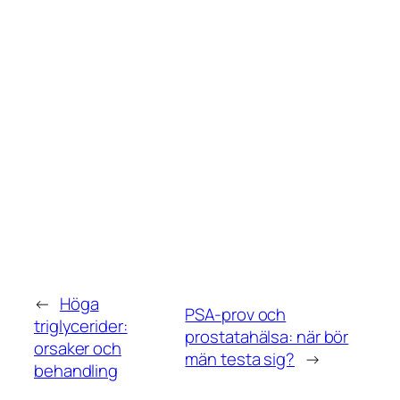
←
Höga
PSA-prov och
triglycerider:
prostatahälsa: när bör
orsaker och
män testa sig?
→
behandling