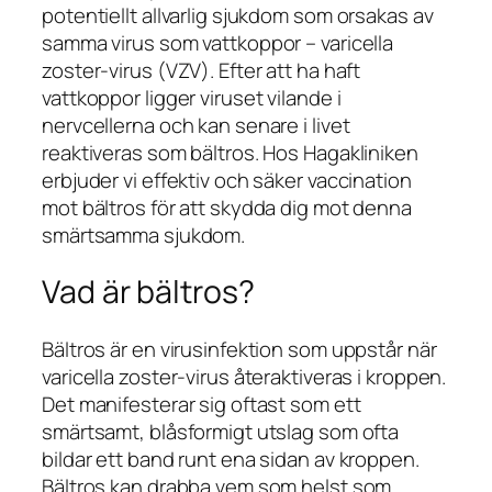
potentiellt allvarlig sjukdom som orsakas av
samma virus som vattkoppor – varicella
zoster-virus (VZV). Efter att ha haft
vattkoppor ligger viruset vilande i
nervcellerna och kan senare i livet
reaktiveras som bältros. Hos Hagakliniken
erbjuder vi effektiv och säker vaccination
mot bältros för att skydda dig mot denna
smärtsamma sjukdom.
Vad är bältros?
Bältros är en virusinfektion som uppstår när
varicella zoster-virus återaktiveras i kroppen.
Det manifesterar sig oftast som ett
smärtsamt, blåsformigt utslag som ofta
bildar ett band runt ena sidan av kroppen.
Bältros kan drabba vem som helst som