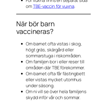
För vuxna finns en separat sida
om
TBE-vaccin för vuxna
.
När bör barn
vaccineras?
Om barnet ofta vistas i skog,
högt gräs, skärgård eller
sommarstuga i riskområden.
Om familjen bor i eller reser till
områden där TBE förekommer.
Om barnet ofta får fästingbett
eller vistas mycket utomhus
under säsong.
Om ni vill se över hela familjens
skydd inför vår och sommar.