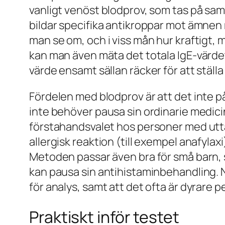
vanligt venöst blodprov, som tas på s
bildar specifika antikroppar mot ämnen
man se om, och i viss mån hur kraftigt, 
kan man även mäta det totala IgE-värdet
värde ensamt sällan räcker för att ställ
Fördelen med blodprov är att det inte på
inte behöver pausa sin ordinarie medicin
förstahandsvalet hos personer med uttal
allergisk reaktion (till exempel anafyla
Metoden passar även bra för små barn, so
kan pausa sin antihistaminbehandling. Na
för analys, samt att det ofta är dyrare p
Praktiskt inför testet