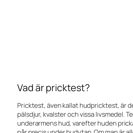
Vad är pricktest?
Pricktest, även kallat hudpricktest, är 
pälsdjur, kvalster och vissa livsmedel. 
underarmens hud, varefter huden pricka
når precis under hudytan. Om man är all