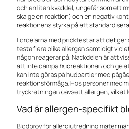
och en liten kvaddel, ungefär som ett m
ska ge en reaktion) och en negativ kont
reaktionens styrka på ett standardisera
Fördelarna med pricktest är att det ger 
testa flera olika allergen samtidigt vid e
någon reagerar på. Nackdelen är att viss
att inte dämpa hudreaktionen och ge ett
kan inte göras på hudpartier med pågåe
reaktionsförmåga. Hos personer med myc
tryckretningen oavsett allergen, vilket 
Vad är allergen-specifikt b
Blodprov för allergiutredning mäter mäng