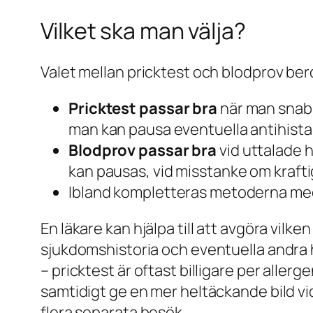
Vilket ska man välja?
Valet mellan pricktest och blodprov bero
Pricktest passar bra
när man snabbt
man kan pausa eventuella antihista
Blodprov passar bra
vid uttalade 
kan pausas, vid misstanke om kraftig
Ibland kompletteras metoderna med v
En läkare kan hjälpa till att avgöra vil
sjukdomshistoria och eventuella andra h
– pricktest är oftast billigare per alle
samtidigt ge en mer heltäckande bild vid
flera separata besök.