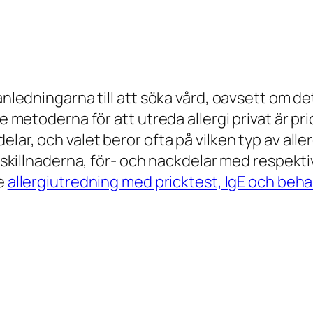
anledningarna till att söka vård, oavsett om det
te metoderna för att utreda allergi privat är p
elar, och valet beror ofta på vilken typ av all
om skillnaderna, för- och nackdelar med respek
re
allergiutredning med pricktest, IgE och beh