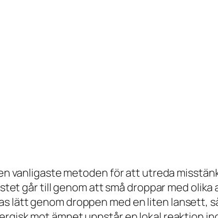
den vanligaste metoden för att utreda misstänk
Testet går till genom att små droppar med olika
s lätt genom droppen med en liten lansett, s
ergisk mot ämnet uppstår en lokal reaktion in