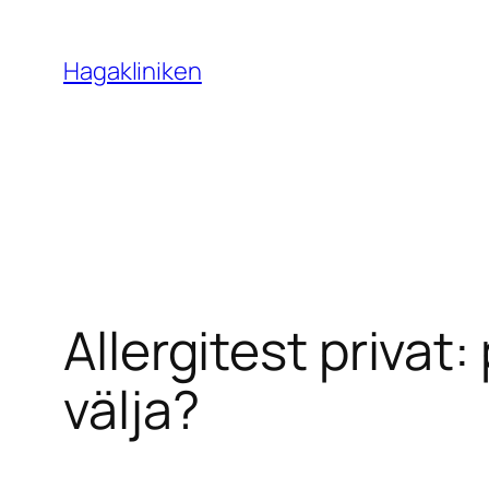
Skip
to
Hagakliniken
content
Allergitest privat:
välja?