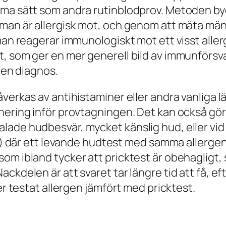
amma sätt som andra rutinblodprov. Metoden b
 man är allergisk mot, och genom att mäta män
man reagerar immunologiskt mot ett visst aller
, som ger en mer generell bild av immunförsvar
a en diagnos.
verkas av antihistaminer eller andra vanliga l
ering inför provtagningen. Det kan också göras
ade hudbesvär, mycket känslig hud, eller vid 
xi) där ett levande hudtest med samma allergen
m ibland tycker att pricktest är obehagligt, 
ckdelen är att svaret tar längre tid att få, ef
er testat allergen jämfört med pricktest.