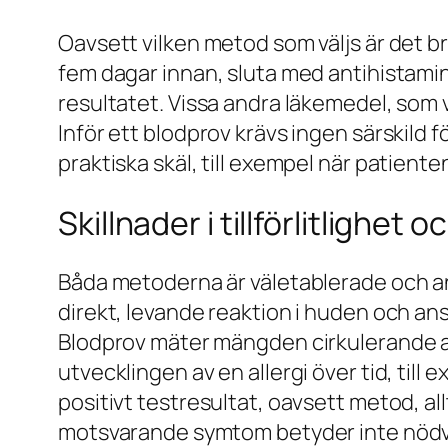
Oavsett vilken metod som väljs är det bra 
fem dagar innan, sluta med antihistami
resultatet. Vissa andra läkemedel, som 
Inför ett blodprov krävs ingen särskild fö
praktiska skäl, till exempel när patient
Skillnader i tillförlitlighet 
Båda metoderna är väletablerade och anv
direkt, levande reaktion i huden och an
Blodprov mäter mängden cirkulerande antik
utvecklingen av en allergi över tid, till
positivt testresultat, oavsett metod, a
motsvarande symtom betyder inte nödvänd