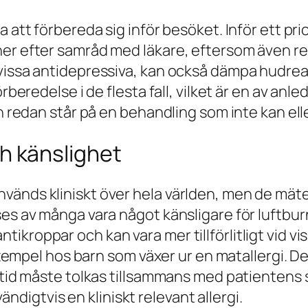
att förbereda sig inför besöket. Inför ett prick
ner efter samråd med läkare, eftersom även re
vissa antidepressiva, kan också dämpa hudreak
rberedelse i de flesta fall, vilket är en av anle
en redan står på en behandling som inte kan ell
och känslighet
änds kliniskt över hela världen, men de mäter 
ses av många vara något känsligare för luftbur
roppar och kan vara mer tillförlitligt vid viss
 exempel hos barn som växer ur en matallergi. De
lltid måste tolkas tillsammans med patientens 
igtvis en kliniskt relevant allergi.