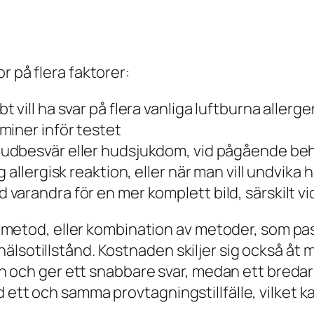
r på flera faktorer:
 vill ha svar på flera vanliga luftburna allerge
miner inför testet
hudbesvär eller hudsjukdom, vid pågående be
 allergisk reaktion, eller när man vill undvika
arandra för en mer komplett bild, särskilt vi
ken metod, eller kombination av metoder, som p
älsotillstånd. Kostnaden skiljer sig också åt
rgen och ger ett snabbare svar, medan ett bred
 ett och samma provtagningstillfälle, vilket ka