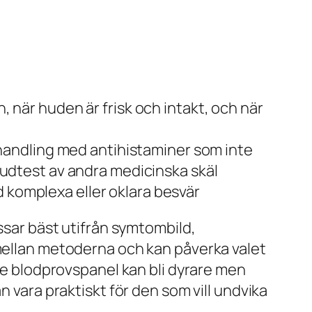
n, när huden är frisk och intakt, och när
handling med antihistaminer som inte
 hudtest av andra medicinska skäl
d komplexa eller oklara besvär
assar bäst utifrån symtombild,
 mellan metoderna och kan påverka valet
are blodprovspanel kan bli dyrare men
n vara praktiskt för den som vill undvika