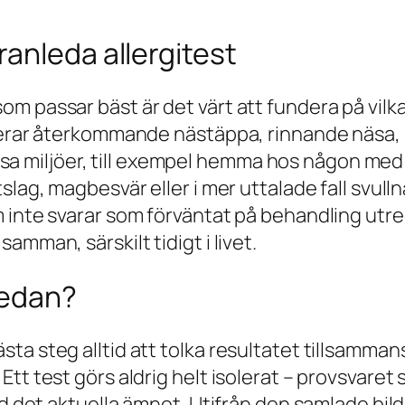
anleda allergitest
m passar bäst är det värt att fundera på vilk
uderar återkommande nästäppa, rinnande näsa,
vissa miljöer, till exempel hemma hos någon med
slag, magbesvär eller i mer uttalade fall svul
 inte svarar som förväntat på behandling utre
mman, särskilt tidigt i livet.
sedan?
a steg alltid att tolka resultatet tillsammans 
t test görs aldrig helt isolerat – provsvaret sä
ed det aktuella ämnet. Utifrån den samlade bil