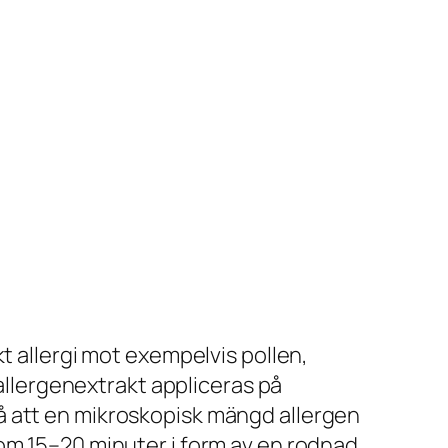
t allergi mot exempelvis pollen,
 allergenextrakt appliceras på
å att en mikroskopisk mängd allergen
om 15–20 minuter i form av en rodnad