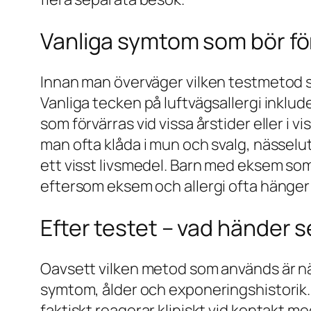
Vanliga symtom som bör för
Innan man överväger vilken testmetod so
Vanliga tecken på luftvägsallergi inkl
som förvärras vid vissa årstider eller i 
man ofta klåda i mun och svalg, nässelut
ett visst livsmedel. Barn med eksem som
eftersom eksem och allergi ofta hänger sa
Efter testet – vad händer 
Oavsett vilken metod som används är näst
symtom, ålder och exponeringshistorik. Et
faktiskt reagerar kliniskt vid kontakt m