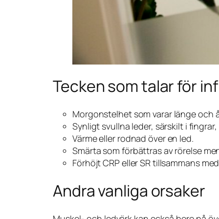
Tecken som talar för i
Morgonstelhet som varar länge och 
Synligt svullna leder, särskilt i fingrar,
Värme eller rodnad över en led.
Smärta som förbättras av rörelse men
Förhöjt CRP eller SR tillsammans m
Andra vanliga orsaker
Muskel- och ledvärk kan också bero på över