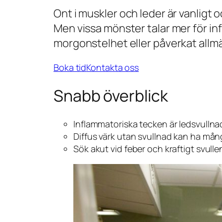
Ont i muskler och leder är vanligt 
Men vissa mönster talar mer för in
morgonstelhet eller påverkat allmä
Boka tid
Kontakta oss
Snabb överblick
Inflammatoriska tecken är ledsvullna
Diffus värk utan svullnad kan ha må
Sök akut vid feber och kraftigt svull