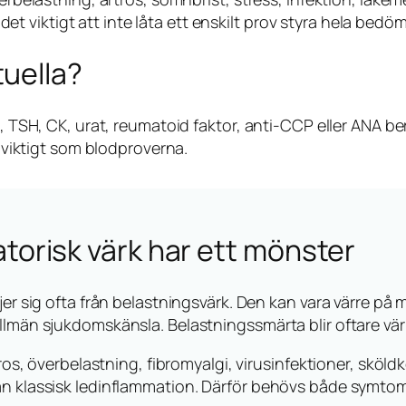
 det viktigt att inte låta ett enskilt prov styra hela bed
tuella?
, TSH, CK, urat, reumatoid faktor, anti-CCP eller ANA
 viktigt som blodproverna.
torisk värk har ett mönster
jer sig ofta från belastningsvärk. Den kan vara värre på
lmän sjukdomskänsla. Belastningssmärta blir oftare värre 
tros, överbelastning, fibromyalgi, virusinfektioner, sköl
an klassisk ledinflammation. Därför behövs både symt