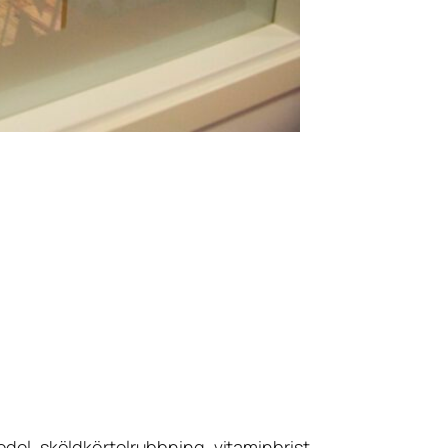
edel, sköldkörtelrubbning, vitaminbrist