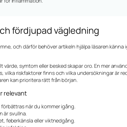
r för inflammation.
ch fördjupad vägledning
t ämne, och därför behöver artikeln hjälpa läsaren känn
ilt värde, symtom eller besked skapar oro. En mer använd
, vilka riskfaktorer finns och vilka undersökningar är r
ren kan prioritera rätt från början.
r relevant
 förbättras när du kommer igång.
n är svullna.
, feberkänsla eller viktnedgång.