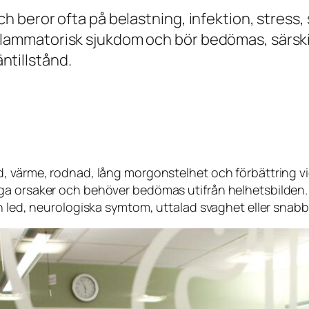
och beror ofta på belastning, infektion, stress,
flammatorisk sjukdom och bör bedömas, särskil
ntillstånd.
d, värme, rodnad, lång morgonstelhet och förbättring vid
nga orsaker och behöver bedömas utifrån helhetsbilden.
en led, neurologiska symtom, uttalad svaghet eller snabb