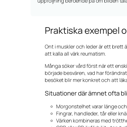
uppföljning beroende på om bilden tala
Praktiska exempel o
Ont i muskler och leder är ett bret
att kalla all värk reumatism.
Många söker vård först när ett ensk
började besvären, vad har förändrats
besöket blir mer konkret och att läka
Situationer där ämnet ofta bli
Morgonstelhet varar länge och
Fingrar, handleder, tår eller knä
Värken kombineras med trötthet