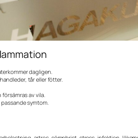
nflammation
återkommer dagligen.
 handleder, tår eller fötter.
 försämras av vila.
ed passande symtom.
belastning, artros, sömnbrist, stress, infektion, läkem