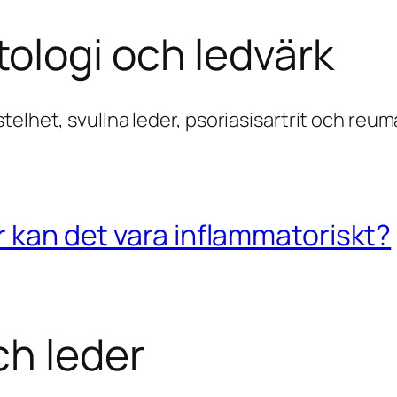
ologi och ledvärk
elhet, svullna leder, psoriasisartrit och reum
r kan det vara inflammatoriskt?
ch leder