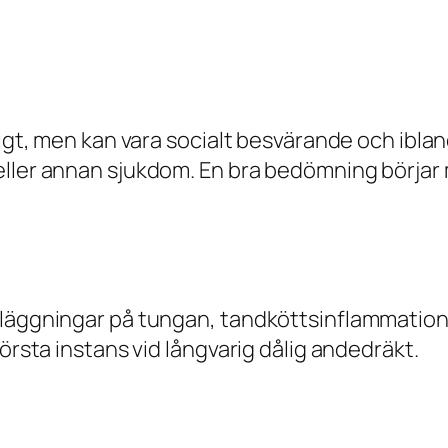
rligt, men kan vara socialt besvärande och ibl
ler annan sjukdom. En bra bedömning börjar med 
läggningar på tungan, tandköttsinflammation,
örsta instans vid långvarig dålig andedräkt.