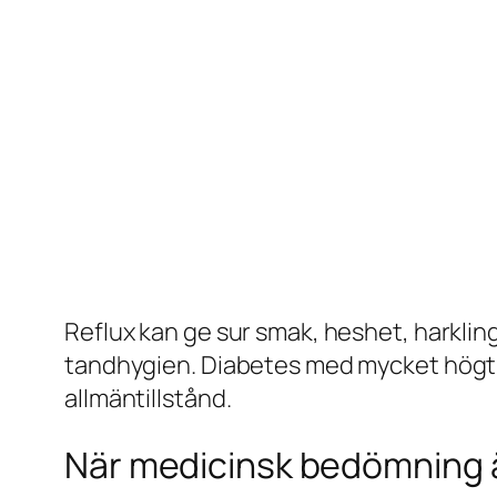
Reflux kan ge sur smak, heshet, harkli
tandhygien. Diabetes med mycket högt b
allmäntillstånd.
När medicinsk bedömning ä