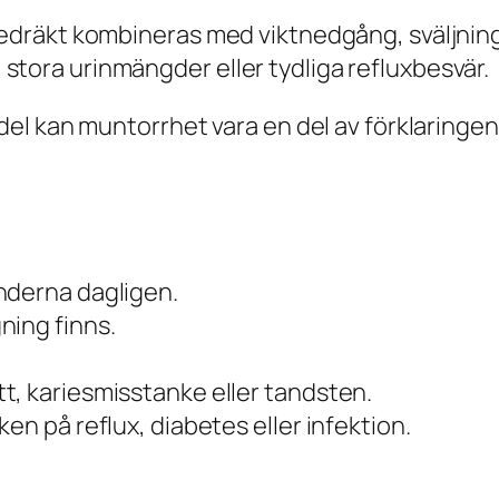
räkt kombineras med viktnedgång, sväljnings
t, stora urinmängder eller tydliga refluxbesvär.
del kan muntorrhet vara en del av förklaring
nderna dagligen.
ning finns.
t, kariesmisstanke eller tandsten.
en på reflux, diabetes eller infektion.