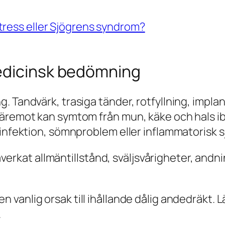
tress eller Sjögrens syndrom?
edicinsk bedömning
. Tandvärk, trasiga tänder, rotfyllning, impl
 Däremot kan symtom från mun, käke och hals 
 infektion, sömnproblem eller inflammatorisk 
 påverkat allmäntillstånd, sväljsvårigheter, an
 vanlig orsak till ihållande dålig andedräkt. L
.