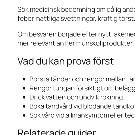
Sök medicinsk bedömning om dålig anded
feber, nattliga svettningar, kraftig törs
Om besvären började efter nytt läkeme
mer relevant än fler munsköljprodukter.
Vad du kan prova först
Borsta tänder och rengör mellan tä
Rengör tungan försiktigt om belägg
Drick vatten och undvik rökning.
Boka tandvård vid blödande tandköt
Sök vård vid allmänsymtom eller teck
Relaterade guider