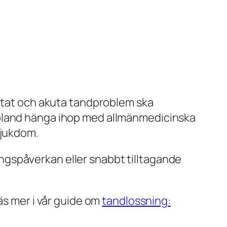
antat och akuta tandproblem ska
ibland hänga ihop med allmänmedicinska
sjukdom.
dningspåverkan eller snabbt tilltagande
äs mer i vår guide om
tandlossning: