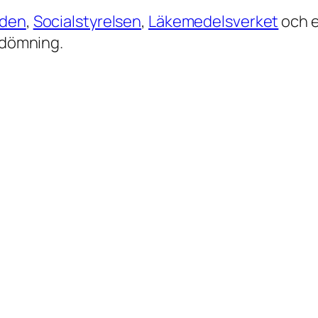
iden
,
Socialstyrelsen
,
Läkemedelsverket
och e
bedömning.