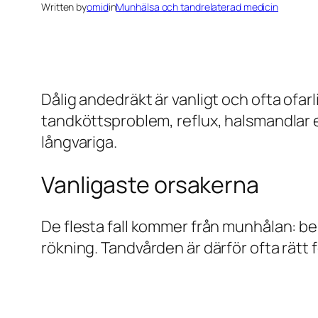
Written by
omid
in
Munhälsa och tandrelaterad medicin
Dålig andedräkt är vanligt och ofta ofa
tandköttsproblem, reflux, halsmandlar el
långvariga.
Vanligaste orsakerna
De flesta fall kommer från munhålan: be
rökning. Tandvården är därför ofta rätt f