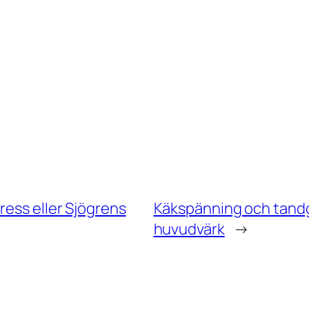
ress eller Sjögrens
Käkspänning och tandg
huvudvärk
→