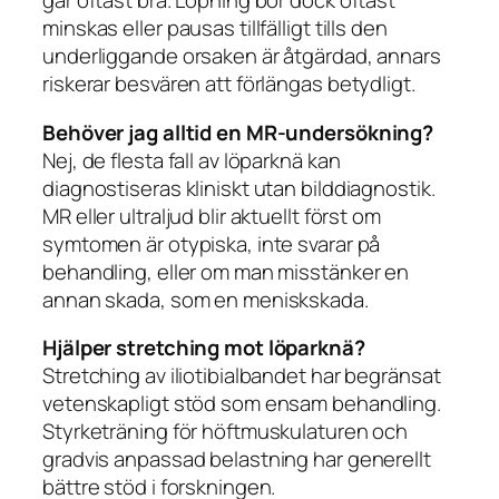
går oftast bra. Löpning bör dock oftast
minskas eller pausas tillfälligt tills den
underliggande orsaken är åtgärdad, annars
riskerar besvären att förlängas betydligt.
Behöver jag alltid en MR-undersökning?
Nej, de flesta fall av löparknä kan
diagnostiseras kliniskt utan bilddiagnostik.
MR eller ultraljud blir aktuellt först om
symtomen är otypiska, inte svarar på
behandling, eller om man misstänker en
annan skada, som en meniskskada.
Hjälper stretching mot löparknä?
Stretching av iliotibialbandet har begränsat
vetenskapligt stöd som ensam behandling.
Styrketräning för höftmuskulaturen och
gradvis anpassad belastning har generellt
bättre stöd i forskningen.