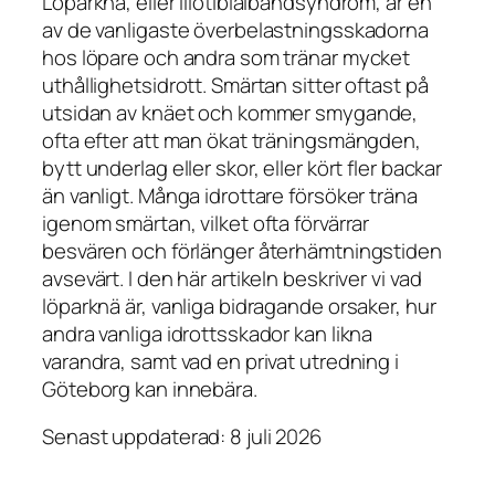
Löparknä, eller iliotibialbandsyndrom, är en
av de vanligaste överbelastningsskadorna
hos löpare och andra som tränar mycket
uthållighetsidrott. Smärtan sitter oftast på
utsidan av knäet och kommer smygande,
ofta efter att man ökat träningsmängden,
bytt underlag eller skor, eller kört fler backar
än vanligt. Många idrottare försöker träna
igenom smärtan, vilket ofta förvärrar
besvären och förlänger återhämtningstiden
avsevärt. I den här artikeln beskriver vi vad
löparknä är, vanliga bidragande orsaker, hur
andra vanliga idrottsskador kan likna
varandra, samt vad en privat utredning i
Göteborg kan innebära.
Senast uppdaterad: 8 juli 2026