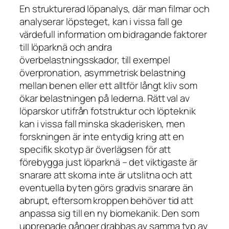
En strukturerad löpanalys, där man filmar och
analyserar löpsteget, kan i vissa fall ge
värdefull information om bidragande faktorer
till löparknä och andra
överbelastningsskador, till exempel
överpronation, asymmetrisk belastning
mellan benen eller ett alltför långt kliv som
ökar belastningen på lederna. Rätt val av
löparskor utifrån fotstruktur och löpteknik
kan i vissa fall minska skaderisken, men
forskningen är inte entydig kring att en
specifik skotyp är överlägsen för att
förebygga just löparknä – det viktigaste är
snarare att skorna inte är utslitna och att
eventuella byten görs gradvis snarare än
abrupt, eftersom kroppen behöver tid att
anpassa sig till en ny biomekanik. Den som
upprepade gånger drabbas av samma typ av