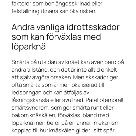
faktorer som benlängdsskillnad eller
felställning i knäna kan öka risken.
Andra vanliga idrottsskador
som kan förväxlas med
löparknä
Smärta på utsidan av knäet kan även bero på
andra tillstånd, och det är inte alltid enkelt
att själv avgöra orsaken. Meniskskador ger
ofta smärta som är mer lokaliserad till
ledspringan och kan åtföljas av
låsningskänsla eller svullnad. Patellofemoralt
smärtsyndrom, som ger smärta runt eller
bakom knäskålen, förväxlas ibland med
löparknä men beror på en annan mekanism
kopplad till hur knäskålen glider i sitt spår.