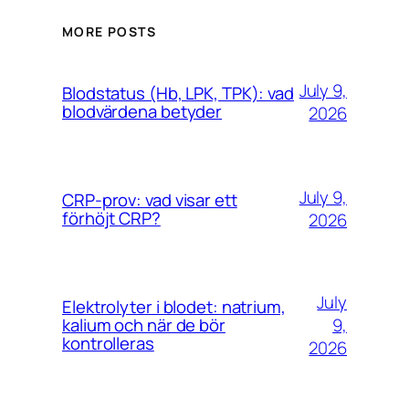
MORE POSTS
July 9,
Blodstatus (Hb, LPK, TPK): vad
blodvärdena betyder
2026
July 9,
CRP-prov: vad visar ett
förhöjt CRP?
2026
July
Elektrolyter i blodet: natrium,
9,
kalium och när de bör
kontrolleras
2026