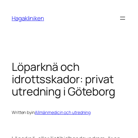
Skip
to
Hagakliniken
content
Löparknä och
idrottsskador: privat
utredning i Göteborg
Written by
in
Allmänmedicin och utredning