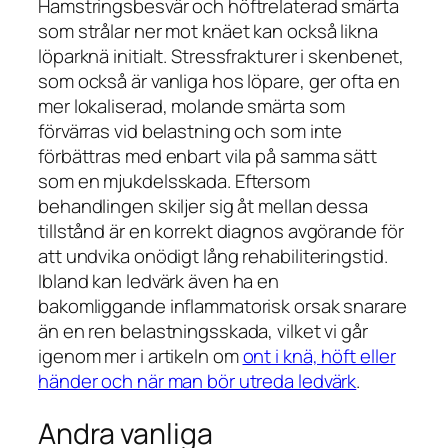
Hamstringsbesvär och höftrelaterad smärta
som strålar ner mot knäet kan också likna
löparknä initialt. Stressfrakturer i skenbenet,
som också är vanliga hos löpare, ger ofta en
mer lokaliserad, molande smärta som
förvärras vid belastning och som inte
förbättras med enbart vila på samma sätt
som en mjukdelsskada. Eftersom
behandlingen skiljer sig åt mellan dessa
tillstånd är en korrekt diagnos avgörande för
att undvika onödigt lång rehabiliteringstid.
Ibland kan ledvärk även ha en
bakomliggande inflammatorisk orsak snarare
än en ren belastningsskada, vilket vi går
igenom mer i artikeln om
ont i knä, höft eller
händer och när man bör utreda ledvärk
.
Andra vanliga