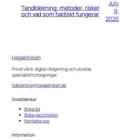
July
Tandblekning: metoder, risker
9,
och vad som faktiskt fungerar
2026
Hagakliniken
Privat vård, digital rådgivning och utvalda
specialistmottagningar.
tidbokning@hagakliniken.se
Snabblänkar
Boka tid
Boka vaccination
Kontakta oss
Information