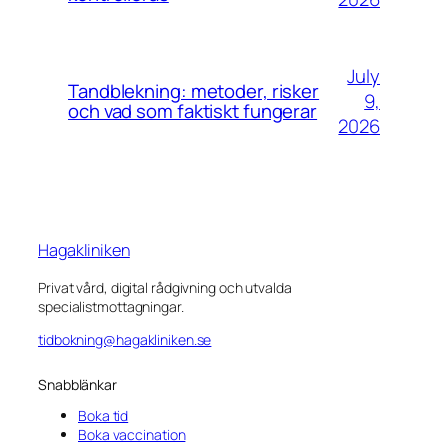
July
Tandblekning: metoder, risker
9,
och vad som faktiskt fungerar
2026
Hagakliniken
Privat vård, digital rådgivning och utvalda
specialistmottagningar.
tidbokning@hagakliniken.se
Snabblänkar
Boka tid
Boka vaccination