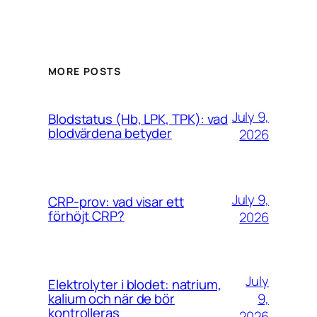
MORE POSTS
July 9,
Blodstatus (Hb, LPK, TPK): vad
blodvärdena betyder
2026
July 9,
CRP-prov: vad visar ett
förhöjt CRP?
2026
July
Elektrolyter i blodet: natrium,
9,
kalium och när de bör
kontrolleras
2026